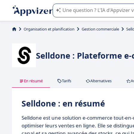
L'IA de Appvizer vous guide dans l'uti
Organisation et planification
Gestion commerciale
Sell
Selldone : Plateforme e
En résumé
Tarifs
Alternatives
A
Selldone : en résumé
Selldone est une solution e-commerce tout-en-
optimiser leurs ventes en ligne. Elle se disting
canal et sa gestion avancée des stocks, ce qui 