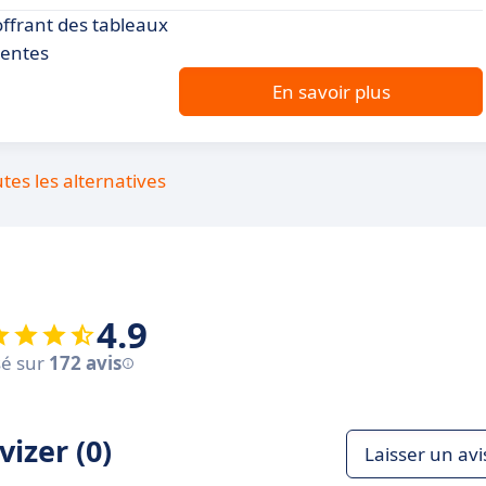
offrant des tableaux
ventes
En savoir plus
utes les alternatives
4.9
é sur
172 avis
izer (0)
Laisser un avi