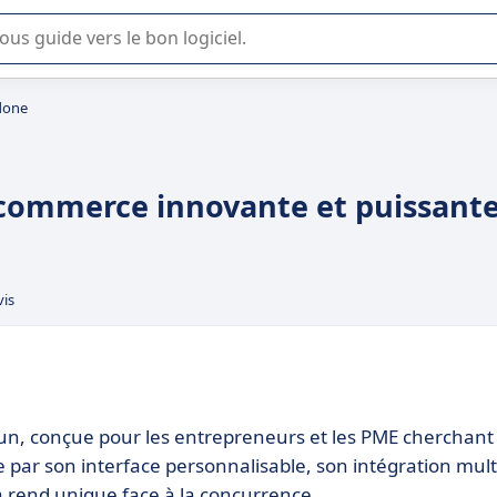
lisation ou la sélection de logiciel SaaS en entreprise.
done
-commerce innovante et puissant
vis
un, conçue pour les entrepreneurs et les PME cherchant
ue par son interface personnalisable, son intégration mult
la rend unique face à la concurrence.