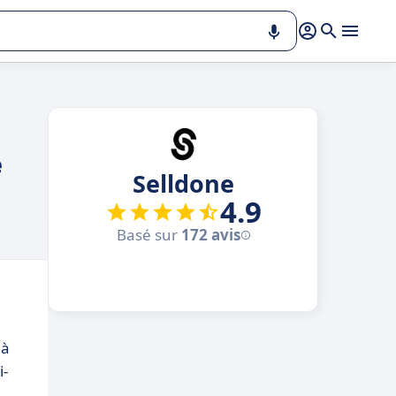
e
Selldone
4.9
Basé sur
172 avis
 à
i-