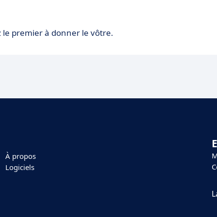
 le premier à donner le vôtre.
E
M
À propos
C
Logiciels
L