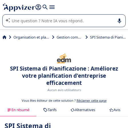
répondre (plusieurs lignes avec
shift + entrée
).
L'IA de Appvizer vous guide dans l'utilisation ou la sélection de
logiciel SaaS en entreprise.
Organisation et planification
Gestion commerciale
SPI Sistema di Pianificazione
SPI Sistema di Pianificazione : Améliorez
votre planification d'entreprise
efficacement
Aucun avis utilisateurs
Vous êtes éditeur de cette solution ?
Réclamer cette page
En résumé
Tarifs
Alternatives
Avis
SPI Sistema di