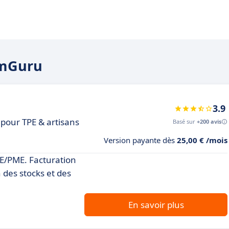
amGuru
3.9
pour TPE & artisans
Basé sur
+200 avis
Version payante dès
25,00 € /mois
PE/PME. Facturation
 des stocks et des
En savoir plus