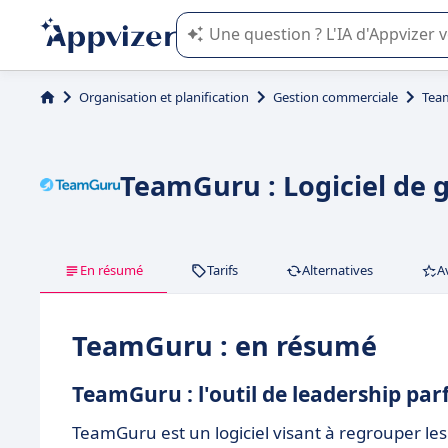
L'IA de Appvizer vous guide dans l'uti
Organisation et planification
Gestion commerciale
Tea
TeamGuru : Logiciel de 
En résumé
Tarifs
Alternatives
A
TeamGuru : en résumé
TeamGuru : l'outil de leadership par
TeamGuru est un logiciel visant à regrouper les