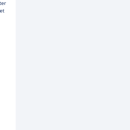
ter
et