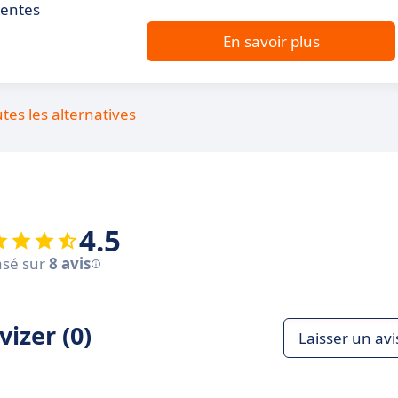
ventes
En savoir plus
utes les alternatives
4.5
sé sur
8 avis
izer (0)
Laisser un avi