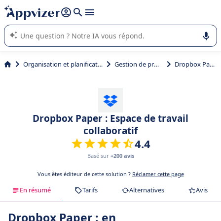
répondre (plusieurs lignes avec
shift + entrée
).
L'IA de Appvizer vous guide dans l'utilisation ou la sélection de
logiciel SaaS en entreprise.
Organisation et planification
Gestion de projet
Dropbox Paper
Dropbox Paper : Espace de travail
collaboratif
4.4
Basé sur
+200 avis
Vous êtes éditeur de cette solution ?
Réclamer cette page
En résumé
Tarifs
Alternatives
Avis
Dropbox Paper : en