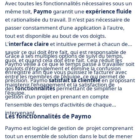
Avec toutes les fonctionnalités nécessaires sous un
même toit,
Paymo
garantit une
expérience fluide
et rationalisée du travail. Il n'est pas nécessaire de
passer constamment d'une application à l'autre,
tout est disponible au bout de vos doigts.
L'
interface claire
et intuitive permet à chacun de
savoir ce qui doit être fait, qui est responsable de
Grâce à ses multiples options de suivi du temps,
quoi, et quand cela doit être fait. Cela réduit les
Paymo veille à ce que le temps passé à travailler soit
goulots d'étranglement et élimine la confusion
enregistré afin que vous puissiez le facturer avec
entre les membres de l'équipe, ce qui permet de
précision. Paymo
satisfait sa clientèle
en proposant
maintenir l'engagement et la satisfaction de
des
fonctionnalités
permettant de simplifier la
l'équipe.
gestion d'un projet en prenant en compte
l'ensemble des temps d'activités de chaque
intervenant.
Les fonctionnalités de Paymo
Paymo est logiciel de gestion de projet comprenant
tout un ensemble de solution dans le but de mener