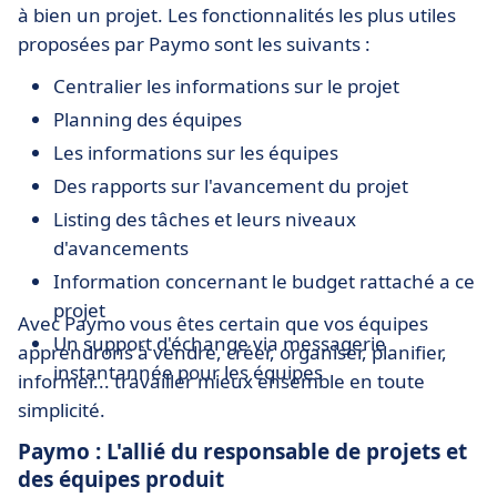
à bien un projet. Les fonctionnalités les plus utiles
proposées par Paymo sont les suivants :
Centralier les informations sur le projet
Planning des équipes
Les informations sur les équipes
Des rapports sur l'avancement du projet
Listing des tâches et leurs niveaux
d'avancements
Information concernant le budget rattaché a ce
projet
Avec Paymo vous êtes certain que vos équipes
Un support d'échange via messagerie
apprendrons à vendre, créer, organiser, planifier,
instantannée pour les équipes
informer... travailler mieux ensemble en toute
simplicité.
Paymo : L'allié du responsable de projets et
des équipes produit