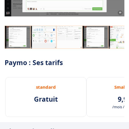
Paymo : Ses tarifs
standard
Small 
Gratuit
9,9
/mois /uti