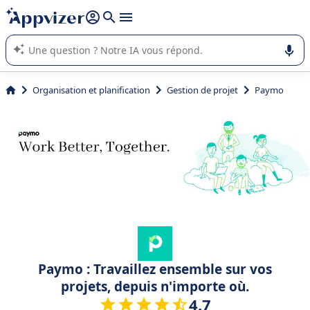
répondre (plusieurs lignes avec
shift + entrée
).
L'IA de Appvizer vous guide dans l'utilisation ou la sélection de
logiciel SaaS en entreprise.
Organisation et planification
Gestion de projet
Paymo
Paymo : Travaillez ensemble sur vos
projets, depuis n'importe où.
4.7