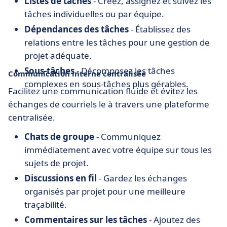
Listes de tâches
- Créez, assignez et suivez les
tâches individuelles ou par équipe.
Dépendances des tâches
- Établissez des
relations entre les tâches pour une gestion de
projet adéquate.
Sous-tâches
- Décomposez les tâches
Communication interne centralisée
complexes en sous-tâches plus gérables.
Facilitez une communication fluide et évitez les
échanges de courriels le à travers une plateforme
centralisée.
Chats de groupe
- Communiquez
immédiatement avec votre équipe sur tous les
sujets de projet.
Discussions en fil
- Gardez les échanges
organisés par projet pour une meilleure
traçabilité.
Commentaires sur les tâches
- Ajoutez des