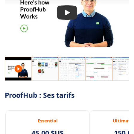
ProofHub : Ses tarifs
Essential
Ultimate
45,00 $US
150,0