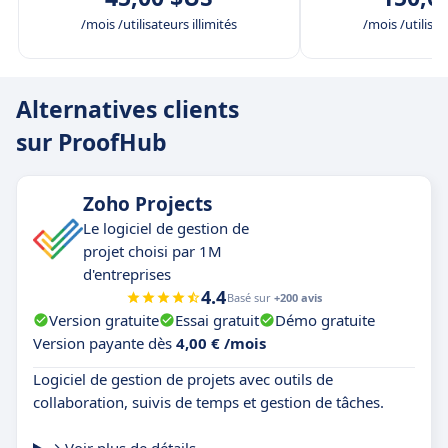
/mois /utilisateurs illimités
/mois /utilisat
Alternatives clients
sur ProofHub
Zoho Projects
Le logiciel de gestion de
projet choisi par 1M
d'entreprises
4.4
Basé sur
+200 avis
Version gratuite
Essai gratuit
Démo gratuite
Version payante dès
4,00 € /mois
Logiciel de gestion de projets avec outils de
collaboration, suivis de temps et gestion de tâches.
Voir plus de détails