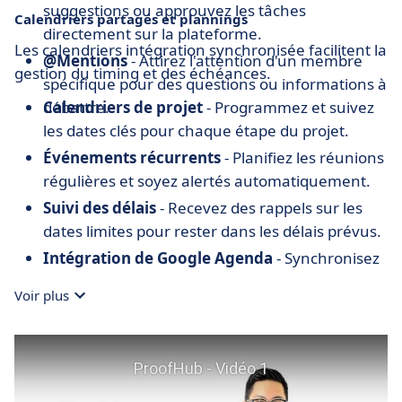
suggestions ou approuvez les tâches
Calendriers partagés et plannings
directement sur la plateforme.
Les calendriers intégration synchronisée facilitent la
@Mentions
- Attirez l'attention d'un membre
gestion du timing et des échéances.
spécifique pour des questions ou informations à
débattre.
Calendriers de projet
- Programmez et suivez
les dates clés pour chaque étape du projet.
Événements récurrents
- Planifiez les réunions
régulières et soyez alertés automatiquement.
Suivi des délais
- Recevez des rappels sur les
dates limites pour rester dans les délais prévus.
Intégration de Google Agenda
- Synchronisez
ProofHub avec votre Google Agenda pour une
Voir plus
vue consolidée.