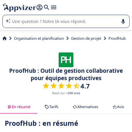
répondre (plusieurs lignes avec
shift + entrée
).
L'IA de Appvizer vous guide dans l'utilisation ou la sélection de
logiciel SaaS en entreprise.
Organisation et planification
Gestion de projet
ProofHub
ProofHub : Outil de gestion collaborative
pour équipes productives
4.7
Basé sur
+200 avis
En résumé
Tarifs
Alternatives
Avis
ProofHub : en résumé