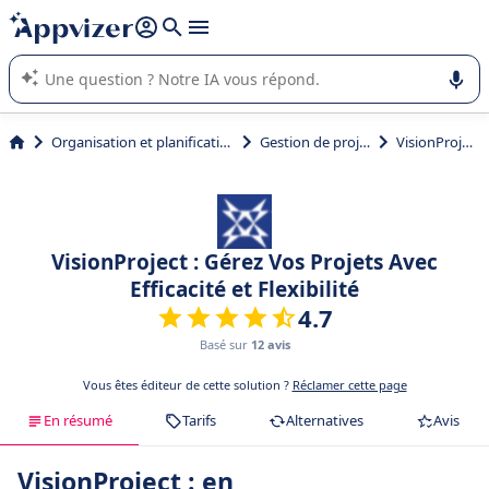
répondre (plusieurs lignes avec
shift + entrée
).
L'IA de Appvizer vous guide dans l'utilisation ou la sélection de
logiciel SaaS en entreprise.
Organisation et planification
Gestion de projet
VisionProject
VisionProject : Gérez Vos Projets Avec
Efficacité et Flexibilité
4.7
Basé sur
12 avis
Vous êtes éditeur de cette solution ?
Réclamer cette page
En résumé
Tarifs
Alternatives
Avis
VisionProject : en