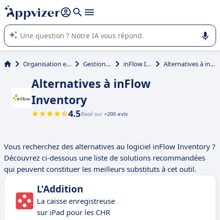
répondre (plusieurs lignes avec
shift + entrée
).
L'IA de Appvizer vous guide dans l'utilisation ou la sélection de
logiciel SaaS en entreprise.
Organisation et planification
Gestion de stock
inFlow Inventory
Alternatives à inFlow Inventory
Alternatives à inFlow
Inventory
4.5
Basé sur
+200 avis
Vous recherchez des alternatives au logiciel inFlow Inventory ?
Découvrez ci-dessous une liste de solutions recommandées
qui peuvent constituer les meilleurs substituts à cet outil.
L'Addition
La caisse enregistreuse
sur iPad pour les CHR