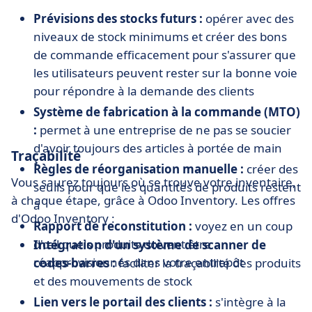
Prévisions des stocks futurs :
opérer avec des
niveaux de stock minimums et créer des bons
de commande efficacement pour s'assurer que
les utilisateurs peuvent rester sur la bonne voie
pour répondre à la demande des clients
Système de fabrication à la commande (MTO)
:
permet à une entreprise de ne pas se soucier
d'avoir toujours des articles à portée de main
Traçabilité
Règles de réorganisation manuelle :
créer des
Vous saurez toujours où se trouve votre inventaire,
seuils pour que les quantités de produits restent
à chaque étape, grâce à Odoo Inventory. Les offres
à
d'Odoo Inventory :
Rapport de reconstitution :
voyez en un coup
d'œil quels produits doivent être
Intégration d'un système de scanner de
réapprovisionnés dans votre entrepôt
codes-barres :
faciliter la traçabilité des produits
et des mouvements de stock
Lien vers le portail des clients :
s'intègre à la