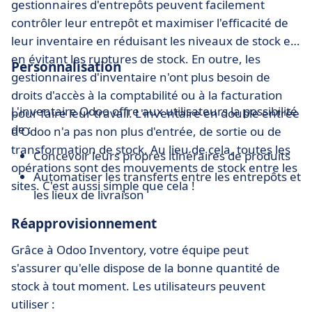
gestionnaires d'entrepôts peuvent facilement
contrôler leur entrepôt et maximiser l'efficacité de
leur inventaire en réduisant les niveaux de stock et
en évitant les ruptures de stock. En outre, les
Personnalisation
gestionnaires d'inventaire n'ont plus besoin de
droits d'accès à la comptabilité ou à la facturation
L'inventaire Odoo offre aux utilisateurs la possibilité
pour faire leur travail. L'inventaire en double entrée
de :
d'Odoo n'a pas non plus d'entrée, de sortie ou de
transformation de stock. Au lieu de cela, toutes les
Concevoir leurs propres itinéraires de produits
opérations sont des mouvements de stock entre les
Automatiser les transferts entre les entrepôts et
sites. C'est aussi simple que cela !
les lieux de livraison
Réapprovisionnement
Grâce à Odoo Inventory, votre équipe peut
s'assurer qu'elle dispose de la bonne quantité de
stock à tout moment. Les utilisateurs peuvent
utiliser :