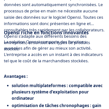
données sont automatiquement synchronisées. Le
processus de prise en main ne nécessite aucune
saisie des données sur le logiciel Opensi. Toutes ces
informations sont donc présentes en ligne et
consultables très rapidement par les collaborateurs.
Opensi riche en fonctions innovantes
Opensi s'adapte aux différents besoins des
La solution Opensi comporte des fonctions
entreprises, et surtout aux types de produits
avancées afin de gérer au mieux son activité.
stockés.
L'entreprise a accès en un instant à des indicateurs
tel que le coût de la marchandises stockées.
Avantages :
solution multiplateformes : compatible avec
plusieurs système d’exploitation pour
ordinateur
optimisation de tâches chronophages : gain