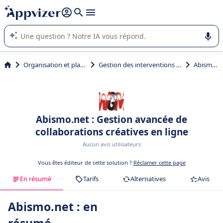
répondre (plusieurs lignes avec
shift + entrée
).
L'IA de Appvizer vous guide dans l'utilisation ou la sélection de
logiciel SaaS en entreprise.
Organisation et planification
Gestion des interventions et tournées
Abismo.net
Abismo.net : Gestion avancée de
collaborations créatives en ligne
Aucun avis utilisateurs
Vous êtes éditeur de cette solution ?
Réclamer cette page
En résumé
Tarifs
Alternatives
Avis
Abismo.net : en