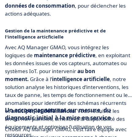
données de consommation
, pour déclencher les
actions adéquates.
Gestion de la maintenance prédictive et de
l'intelligence articficielle
Avec AQ Manager GMAO, vous intégrez les
logiques de
maintenance prédictive
, en exploitant
les données issues de vos capteurs, automates ou
systèmes IoT. pour intervenir
au bon
moment.
Grâce à l’
intelligence artificielle
, notre
solution analyse les historiques d’interventions, les
taux de panne, les temps de fonctionnement ou les
anomalies pour identifier des schémas récurrents
Un accompagnement sur mesure, du
et
anticiper les défaillances
. Vous réduisez les
diagnostic initial à la mise en service
arrêts non planifiés, améliorez la disponibilité des
équipements et optimisez l’utilisation de vos
Choisir AQ Manager GMAO, c’est faire équipe avec
ressources.