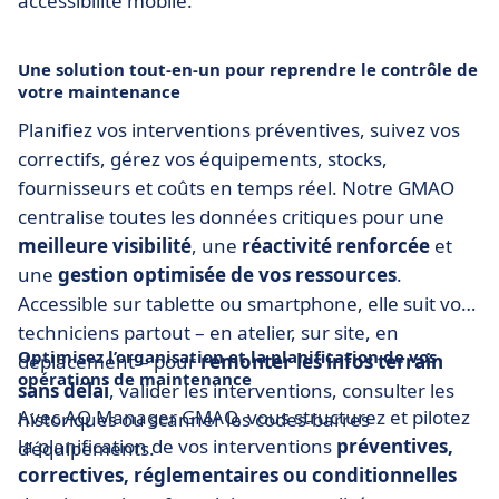
accessibilité mobile.
Une solution tout-en-un pour reprendre le contrôle de
votre maintenance
Planifiez vos interventions préventives, suivez vos
correctifs, gérez vos équipements, stocks,
fournisseurs et coûts en temps réel. Notre GMAO
centralise toutes les données critiques pour une
meilleure visibilité
, une
réactivité renforcée
et
une
gestion optimisée de vos ressources
.
Accessible sur tablette ou smartphone, elle suit vos
techniciens partout – en atelier, sur site, en
Optimisez l’organisation et la planification de vos
déplacement – pour
remonter les infos terrain
opérations de maintenance
sans délai
, valider les interventions, consulter les
Avec AQ Manager GMAO, vous structurez et pilotez
historiques ou scanner les codes-barres
la planification de vos interventions
préventives,
d’équipements.
correctives, réglementaires ou conditionnelles