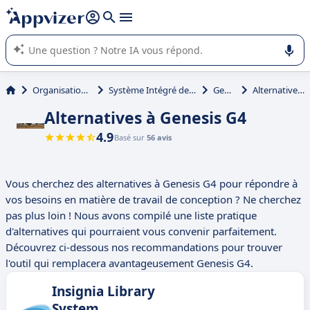
répondre (plusieurs lignes avec
shift + entrée
).
L'IA de Appvizer vous guide dans l'utilisation ou la sélection de
logiciel SaaS en entreprise.
Organisation et planification
Système Intégré de Gestion de Bibliothèque (SIGB)
Genesis G4
Alternatives à Genesis G4
Alternatives à Genesis G4
4.9
Basé sur
56 avis
Vous cherchez des alternatives à Genesis G4 pour répondre à
vos besoins en matière de travail de conception ? Ne cherchez
pas plus loin ! Nous avons compilé une liste pratique
d'alternatives qui pourraient vous convenir parfaitement.
Découvrez ci-dessous nos recommandations pour trouver
l'outil qui remplacera avantageusement Genesis G4.
Insignia Library
System