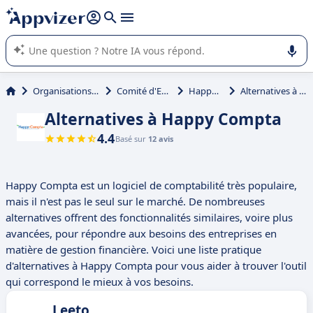
répondre (plusieurs lignes avec
shift + entrée
).
L'IA de Appvizer vous guide dans l'utilisation ou la sélection de
logiciel SaaS en entreprise.
Organisations et associations
Comité d'Entreprise (CE)
Happy Compta
Alternatives à Happy Compta
Alternatives à Happy Compta
4.4
Basé sur
12 avis
Happy Compta est un logiciel de comptabilité très populaire,
mais il n'est pas le seul sur le marché. De nombreuses
alternatives offrent des fonctionnalités similaires, voire plus
avancées, pour répondre aux besoins des entreprises en
matière de gestion financière. Voici une liste pratique
d'alternatives à Happy Compta pour vous aider à trouver l'outil
qui correspond le mieux à vos besoins.
Leeto