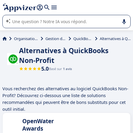
répondre (plusieurs lignes avec
shift + entrée
).
L'IA de Appvizer vous guide dans l'utilisation ou la sélection de
logiciel SaaS en entreprise.
Organisations et associations
Gestion des subventions
QuickBooks Non-Profit
Alternatives à QuickBooks Non-Profit
Alternatives à QuickBooks
Non-Profit
5.0
Basé sur
1 avis
Vous recherchez des alternatives au logiciel QuickBooks Non-
Profit? Découvrez ci-dessous une liste de solutions
recommandées qui peuvent être de bons substituts pour cet
outil initial.
OpenWater
Awards