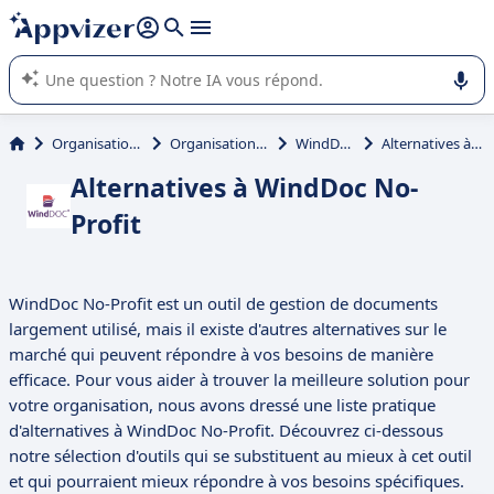
répondre (plusieurs lignes avec
shift + entrée
).
L'IA de Appvizer vous guide dans l'utilisation ou la sélection de
logiciel SaaS en entreprise.
Organisations et associations
Organisations à but non lucratif
WindDoc No-Profit
Alternatives à WindDoc No-Profit
Alternatives à WindDoc No-
Profit
WindDoc No-Profit est un outil de gestion de documents
largement utilisé, mais il existe d'autres alternatives sur le
marché qui peuvent répondre à vos besoins de manière
efficace. Pour vous aider à trouver la meilleure solution pour
votre organisation, nous avons dressé une liste pratique
d'alternatives à WindDoc No-Profit. Découvrez ci-dessous
notre sélection d'outils qui se substituent au mieux à cet outil
et qui pourraient mieux répondre à vos besoins spécifiques.