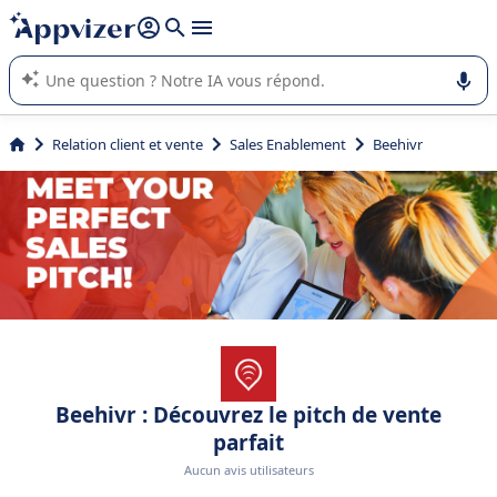
répondre (plusieurs lignes avec
shift + entrée
).
L'IA de Appvizer vous guide dans l'utilisation ou la sélection de
logiciel SaaS en entreprise.
Relation client et vente
Sales Enablement
Beehivr
Beehivr : Découvrez le pitch de vente
parfait
Aucun avis utilisateurs