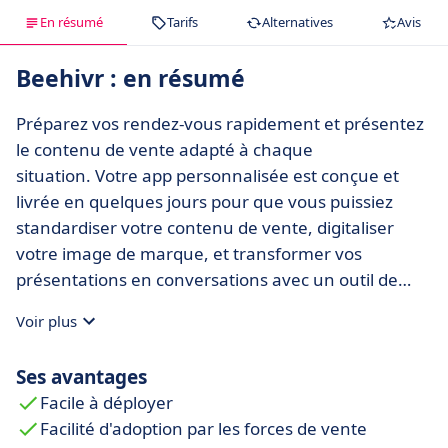
En résumé
Tarifs
Alternatives
Avis
Beehivr : en résumé
Préparez vos rendez-vous rapidement et présentez
le contenu de vente adapté à chaque
situation. Votre app personnalisée est conçue et
livrée en quelques jours pour que vous puissiez
standardiser votre contenu de vente, digitaliser
votre image de marque, et transformer vos
présentations en conversations avec un outil de
vente agile et intelligent. Avec Beehivr, les
Voir plus
professionnels de la vente maximisent les
opportunités de cross-selling et d’upselling. En un
Ses avantages
clique, accédez au catalogue de produits, aux vidéos
Facile à déployer
ou encore au matériel des ventes depuis un menu
Facilité d'adoption par les forces de vente
simplifié. Dites adieu à vos brochures papiers et aux