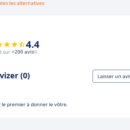
utes les alternatives
4.4
é sur
+200 avis
izer (0)
Laisser un avi
 le premier à donner le vôtre.