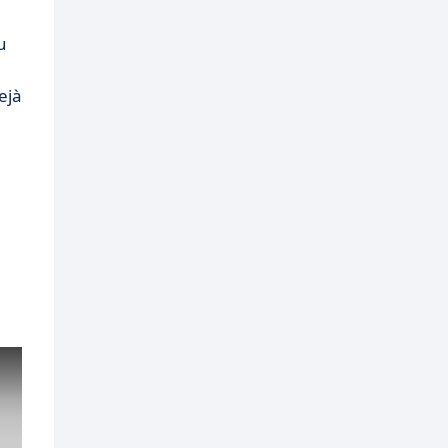
u
ejà