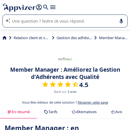
répondre (plusieurs lignes avec
shift + entrée
).
L'IA de Appvizer vous guide dans l'utilisation ou la sélection de
logiciel SaaS en entreprise.
Relation client et vente
Gestion des adhésions
Member Manager
Member Manager : Améliorez la Gestion
d'Adhérents avec Qualité
4.5
Basé sur
2 avis
Vous êtes éditeur de cette solution ?
Réclamer cette page
En résumé
Tarifs
Alternatives
Avis
Member Manager : en