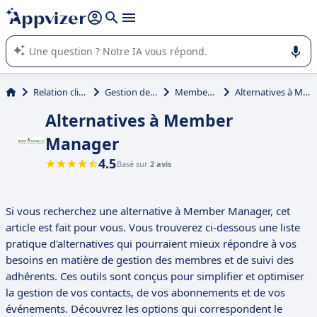
répondre (plusieurs lignes avec
shift + entrée
).
L'IA de Appvizer vous guide dans l'utilisation ou la sélection de
logiciel SaaS en entreprise.
Relation client et vente
Gestion des adhésions
Member Manager
Alternatives à Member Manager
Alternatives à Member
Manager
4.5
Basé sur
2 avis
Si vous recherchez une alternative à Member Manager, cet
article est fait pour vous. Vous trouverez ci-dessous une liste
pratique d'alternatives qui pourraient mieux répondre à vos
besoins en matière de gestion des membres et de suivi des
adhérents. Ces outils sont conçus pour simplifier et optimiser
la gestion de vos contacts, de vos abonnements et de vos
événements. Découvrez les options qui correspondent le