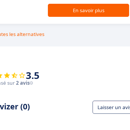
En savoir plus
utes les alternatives
3.5
sé sur
2 avis
izer (0)
Laisser un avi