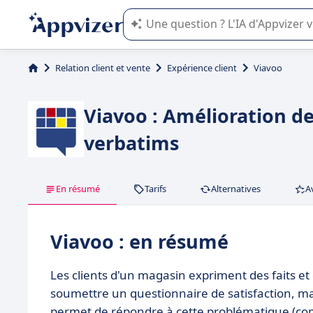
L'IA de Appvizer vous guide dans l'uti
Relation client et vente
Expérience client
Viavoo
Viavoo : Amélioration de 
verbatims
En résumé
Tarifs
Alternatives
A
Viavoo : en résumé
Les clients d'un magasin expriment des faits et 
soumettre un questionnaire de satisfaction, mai
permet de répondre à cette problématique (comp