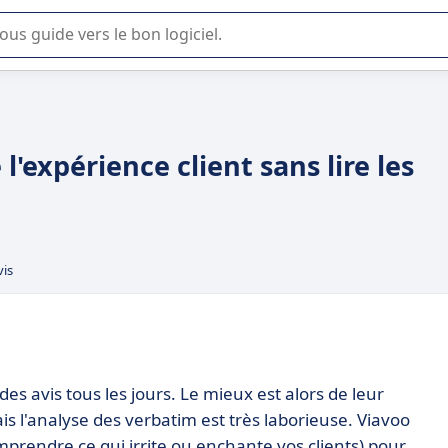
lisation ou la sélection de logiciel SaaS en entreprise.
l'expérience client sans lire les
vis
des avis tous les jours. Le mieux est alors de leur
s l'analyse des verbatim est très laborieuse. Viavoo
rendre ce qui irrite ou enchante vos clients) pour