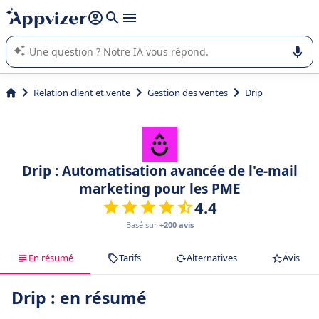
répondre (plusieurs lignes avec
shift + entrée
).
L'IA de Appvizer vous guide dans l'utilisation ou la sélection de
logiciel SaaS en entreprise.
Relation client et vente
Gestion des ventes
Drip
Drip : Automatisation avancée de l'e-mail
marketing pour les PME
4.4
Basé sur
+200 avis
En résumé
Tarifs
Alternatives
Avis
Drip : en résumé