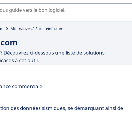
lisation ou la sélection de logiciel SaaS en entreprise.
om
Alternatives à Societeinfo.com
o.com
? Découvrez ci-dessous une liste de solutions
aces à cet outil.
rmance commerciale
estion des données sismiques, se démarquant ainsi de