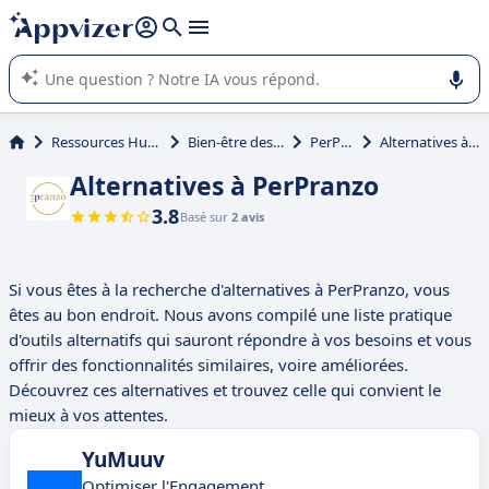
répondre (plusieurs lignes avec
shift + entrée
).
L'IA de Appvizer vous guide dans l'utilisation ou la sélection de
logiciel SaaS en entreprise.
Ressources Humaines (RH)
Bien-être des employés
PerPranzo
Alternatives à PerPranzo
Alternatives à PerPranzo
3.8
Basé sur
2 avis
Si vous êtes à la recherche d'alternatives à PerPranzo, vous
êtes au bon endroit. Nous avons compilé une liste pratique
d'outils alternatifs qui sauront répondre à vos besoins et vous
offrir des fonctionnalités similaires, voire améliorées.
Découvrez ces alternatives et trouvez celle qui convient le
mieux à vos attentes.
YuMuuv
Optimiser l'Engagement