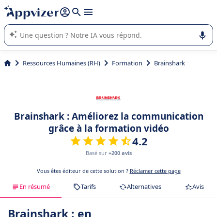
répondre (plusieurs lignes avec
shift + entrée
).
L'IA de Appvizer vous guide dans l'utilisation ou la sélection de
logiciel SaaS en entreprise.
Ressources Humaines (RH)
Formation
Brainshark
Brainshark : Améliorez la communication
grâce à la formation vidéo
4.2
Basé sur
+200 avis
Vous êtes éditeur de cette solution ?
Réclamer cette page
En résumé
Tarifs
Alternatives
Avis
Brainshark : en