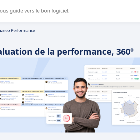
lisation ou la sélection de logiciel SaaS en entreprise.
izneo Performance
luation de la performance, 360º