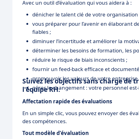
Avec un outil d’évaluation qui vous aidera à :
dénicher le talent clé de votre organisation 
vous préparer pour l’avenir en élaborant d
fiables ;
diminuer l’incertitude et améliorer la motivat
déterminer les besoins de formation, les po
réduire le risque de biais inconscients ;
fournir un feed-back efficace et documenté
promouvoir les valeurs de votre entreprise 
Suivez les objectifs sans charge de 
gérer le changement : votre personnel est-i
l'équipe RH.
Affectation rapide des évaluations
En un simple clic, vous pouvez envoyer des éval
des compétences.
Tout modèle d’évaluation