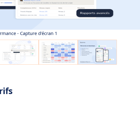
rmance - Capture d'écran 1
ifs