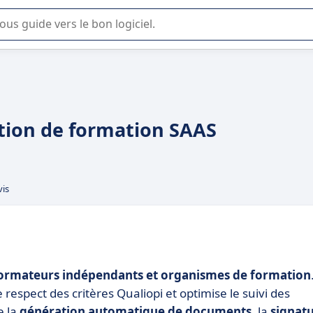
lisation ou la sélection de logiciel SaaS en entreprise.
stion de formation SAAS
vis
 formateurs indépendants et organismes de formation
e respect des critères Qualiopi et optimise le suivi des
e la
génération automatique de documents
, la
signat