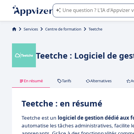
L'IA de Appvizer vous guide dans l'uti
Services
Centre de formation
Teetche
Teetche : Logiciel de ge
En résumé
Tarifs
Alternatives
A
Teetche : en résumé
Teetche est un
logiciel de gestion dédié aux
automatise les tâches administratives, facilite l
apprenants. Grâce à des fonctionnalités comm