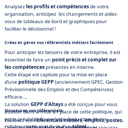
Analysez
les profils et compétences
de votre
organisation, anticipez les changements et aidez-
vous de tableaux de bord et graphiques pour
faciliter le décisionnel !
Créez et gérez vos référentiels métiers facilement
Pour anticiper les besoins de votre entreprise, il est
essentiel de faire un
point précis et complet sur
les compétences
présentes en interne.​
Cette étape est capitale pour la mise en place
d’une
politique GEPP
(anciennement GPEC, Gestion
Prévisionnelle des Emplois et des Compétences)
efficace.​
La solution
GEPP d’Altays
a été conçue pour vous
Structurez vos référentiels
assister dans la mise en place de cette politique, qui
est le préalable à une juste évaluation de vos
Elaborez vos
référentiels métiers
,
emplois, postes​.
collaborateurs et la base d’un
talent
Créez les
référentiels des compétences
requises