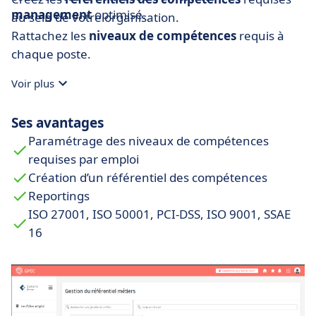
management
optimisé.​
au sein de votre organisation​.
Rattachez les
niveaux de compétences
requis à
chaque poste​.
Voir plus
Ses avantages
Paramétrage des niveaux de compétences
requises par emploi
Création d’un référentiel des compétences
Reportings
ISO 27001, ISO 50001, PCI-DSS, ISO 9001, SSAE
16