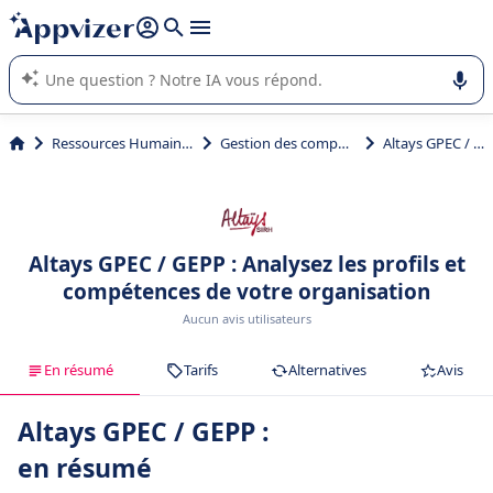
répondre (plusieurs lignes avec
shift + entrée
).
L'IA de Appvizer vous guide dans l'utilisation ou la sélection de
logiciel SaaS en entreprise.
Ressources Humaines (RH)
Gestion des compétences
Altays GPEC / GEPP
Altays GPEC / GEPP : Analysez les profils et
compétences de votre organisation
Aucun avis utilisateurs
En résumé
Tarifs
Alternatives
Avis
Altays GPEC / GEPP :
en résumé