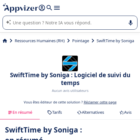
répondre (plusieurs lignes avec
shift + entrée
).
L'IA de Appvizer vous guide dans l'utilisation ou la sélection de
logiciel SaaS en entreprise.
Ressources Humaines (RH)
Pointage
SwiftTime by Soniga
SwiftTime by Soniga : Logiciel de suivi du
temps
Aucun avis utilisateurs
Vous êtes éditeur de cette solution ?
Réclamer cette page
En résumé
Tarifs
Alternatives
Avis
SwiftTime by Soniga :