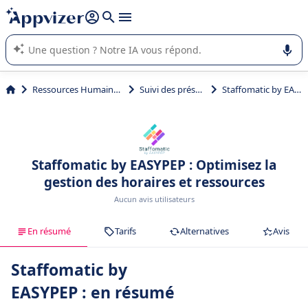
répondre (plusieurs lignes avec
shift + entrée
).
L'IA de Appvizer vous guide dans l'utilisation ou la sélection de
logiciel SaaS en entreprise.
Ressources Humaines (RH)
Suivi des présences
Staffomatic by EASYPEP
Staffomatic by EASYPEP : Optimisez la
gestion des horaires et ressources
Aucun avis utilisateurs
En résumé
Tarifs
Alternatives
Avis
Staffomatic by
EASYPEP : en résumé