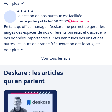
Voir plus
La gestion de nos bureaux est facilitée
JL
Julie Légalché, publié le 07/07/2022
Avis certifié
En tant qu'office manager, Deskare me permet de gérer les
jauges des espaces de nos différents bureaux et d'accéder à
des données importantes sur les habitudes des uns et des
autres, les jours de grande fréquentation des locaux, etc.
Toutes ces données nous aident à définir notre politique de
Voir plus
télétravail et à choisir nos futurs locaux.
Voir tous les avis
Deskare : les articles
qui en parlent