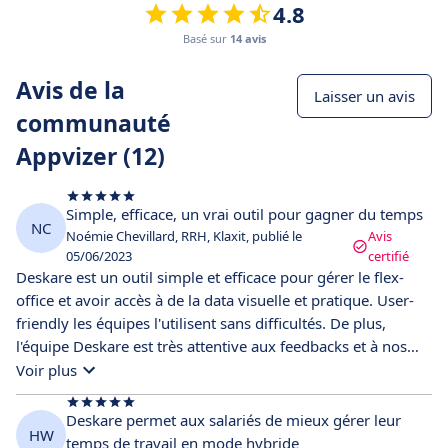
4.8
Basé sur
14 avis
Avis de la
Laisser un avis
communauté
Appvizer (12)
Simple, efficace, un vrai outil pour gagner du temps
NC
Noémie Chevillard, RRH, Klaxit, publié le
Avis
05/06/2023
certifié
Deskare est un outil simple et efficace pour gérer le flex-
office et avoir accès à de la data visuelle et pratique. User-
friendly les équipes l'utilisent sans difficultés. De plus,
l'équipe Deskare est très attentive aux feedbacks et à nos
besoins pour faire évoluer l'outil.
Voir plus
Deskare permet aux salariés de mieux gérer leur
HW
temps de travail en mode hybride