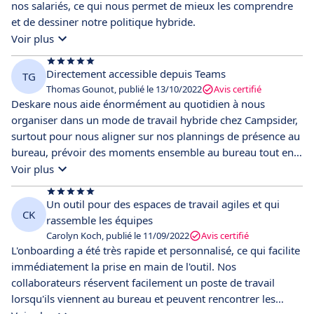
nos salariés, ce qui nous permet de mieux les comprendre
et de dessiner notre politique hybride.
Voir plus
Directement accessible depuis Teams
TG
Thomas Gounot, publié le 13/10/2022
Avis certifié
Deskare nous aide énormément au quotidien à nous
organiser dans un mode de travail hybride chez Campsider,
surtout pour nous aligner sur nos plannings de présence au
bureau, prévoir des moments ensemble au bureau tout en
laissant une certaine liberté à nos collaborateurs sur leur
Voir plus
planning de télétravail. Le plus de Deskare ? L’outil est
directement accessible depuis Teams en tant qu’application
Un outil pour des espaces de travail agiles et qui
CK
Teams avec un système de rappel efficace, et n’est donc pas
rassemble les équipes
du tout un outil en plus et cela garantit une adoption ultra
Carolyn Koch, publié le 11/09/2022
Avis certifié
simplifiée
L'onboarding a été très rapide et personnalisé, ce qui facilite
immédiatement la prise en main de l'outil. Nos
collaborateurs réservent facilement un poste de travail
lorsqu'ils viennent au bureau et peuvent rencontrer les