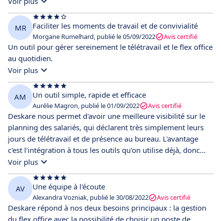
différentes équipes. Avec l'intégration Slack et Google
Voir plus
Agenda, la gestion est simplifiée et l'utilisation de Deskare
est rentrée dans nos habitudes. Les administrateurs ont
Faciliter les moments de travail et de convivialité
MR
accès aux dasboards et peuvent analyser facilement le taux
Morgane Rumelhard, publié le 05/09/2022
Avis certifié
d'occupation des espaces et leurs utilisations.
Un outil pour gérer sereinement le télétravail et le flex office
au quotidien.
Voir plus
Un outil simple, rapide et efficace
AM
Aurélie Magron, publié le 01/09/2022
Avis certifié
Deskare nous permet d'avoir une meilleure visibilité sur le
planning des salariés, qui déclarent très simplement leurs
jours de télétravail et de présence au bureau. L'avantage
c'est l'intégration à tous les outils qu'on utilise déjà, donc
c'est très bien intégré à notre environnement de travail.
Voir plus
Une équipe à l'écoute
AV
Alexandra Vozniak, publié le 30/08/2022
Avis certifié
Deskare répond à nos deux besoins principaux : la gestion
du flex office avec la possibilité de choisir un poste de