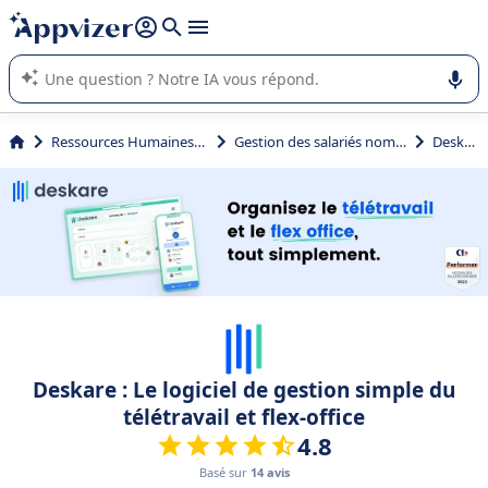
répondre (plusieurs lignes avec
shift + entrée
).
L'IA de Appvizer vous guide dans l'utilisation ou la sélection de
logiciel SaaS en entreprise.
Ressources Humaines (RH)
Gestion des salariés nomades
Deskare
Deskare : Le logiciel de gestion simple du
télétravail et flex-office
4.8
Basé sur
14 avis