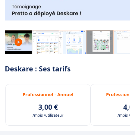
Deskare : Ses tarifs
Professionnel - Annuel
Professionne
3,00 €
4,0
/mois /utilisateur
/mois /uti