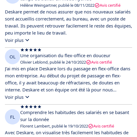
Hélène Weingartner, publié le 08/11/2022
Avis certifié
Deskare permet de nous assurer que nos nouveaux salariés
sont accueillis correctement, au bureau, avec un poste de
travail. Ils peuvent retrouver facilement le reste des équipes,
peu importe le lieu de travail.
Voir plus
Une organisation du flex-office en douceur
OL
Olivier Leblond, publié le 24/10/2022
Avis certifié
J’ai mis en place Deskare lors du passage en flex-office dans
mon entreprise. Au début du projet de passage en flex-
office, il y avait beaucoup de réfractaires, de doutes en
interne. Deskare et son équipe ont été là pour nous
apporter l’expertise et la solution nécessaire à une bonne
Voir plus
pratique du flex-office. L’outil est ultra simple à configurer et
utiliser au quotidien, intégré à nos outils et a été très
Comprendre les habitudes des salariés en se basant
FL
facilement adopté par toute l’entreprise. Je recommande !
sur la donnée
Florent Lambert, publié le 19/10/2022
Avis certifié
Avec Deskare, on visualise très facilement les habitudes de