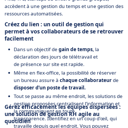
accèdent à une gestion du temps et une gestion des
ressources automatisées.
Créez du lien : un outil de gestion qui
permet à vos collaborateurs de se retrouver
facilement
Dans un objectif de
gain de temps,
la
déclaration des jours de télétravail et
de présence sur site est rapide.
Même en flex-office, la possibilité de réserver
un bureau assure à
chaque collaborateur
de
disposer d’un poste de travail.
Tout se passe au même endroit, les solutions de
gestion proposées centralisent l’information
et
Gérez efficacement les équipes dispersées :
la communiquent en toute
une solution de gestion RH agile au
transparence. Identifiez en un coup d'œil,
qui
quotidien
travaille depuis quel endroit. Vous pouvez