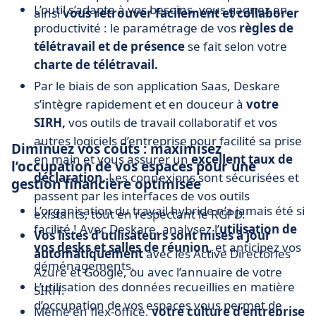
L’outil s’adapte à vos besoins, vous gagnez en
ainsi
vous retrouver facilement et collaborer
productivité : le paramétrage de vos
règles de
!
télétravail et de présence
se fait selon votre
charte de télétravail.
Par le biais de son application Saas, Deskare
s’intègre rapidement et en douceur à
votre
SIRH,
vos outils de travail collaboratif et vos
autres logiciels d’entreprise pour facilité sa prise
Diminuez vos coûts : maximisez
en main et vous assurer un
excellent taux de
l’occupation de vos espaces pour une
déclaration.
Les connexions sont sécurisées et
gestion financière optimisée
passent par les interfaces de vos outils
L’organisation du travail hybride n’a jamais été si
existants, tout en respectant le RGPD.
facilité ! Avec Deskare, analysez l’
utilisation de
Vos listes d’utilisateurs sont mises à jour
vos desks et salles de réunion,
et anticipez vos
automatiquement
avec les Active Directories
déménagements.
Azure et Google, ou avec l’annuaire de votre
L’utilisation des données recueillies en matière
SIRH.
d’occupation de vos espaces vous permet de
Même en flex-office,
votre culture d’entreprise