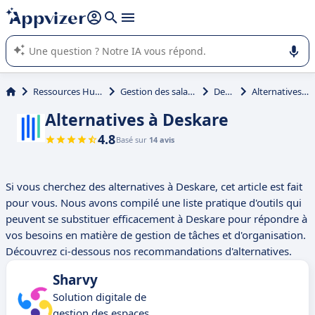
répondre (plusieurs lignes avec
shift + entrée
).
L'IA de Appvizer vous guide dans l'utilisation ou la sélection de
logiciel SaaS en entreprise.
Ressources Humaines (RH)
Gestion des salariés nomades
Deskare
Alternatives à Deskare
Alternatives à Deskare
4.8
Basé sur
14 avis
Si vous cherchez des alternatives à Deskare, cet article est fait
pour vous. Nous avons compilé une liste pratique d'outils qui
peuvent se substituer efficacement à Deskare pour répondre à
vos besoins en matière de gestion de tâches et d'organisation.
Découvrez ci-dessous nos recommandations d'alternatives.
Sharvy
Solution digitale de
gestion des espaces