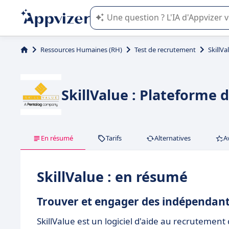
L'IA de Appvizer vous guide dans l'uti
Ressources Humaines (RH)
Test de recrutement
SkillVa
SkillValue : Plateforme 
En résumé
Tarifs
Alternatives
A
SkillValue : en résumé
Trouver et engager des indépendants
SkillValue est un logiciel d'aide au recrutemen