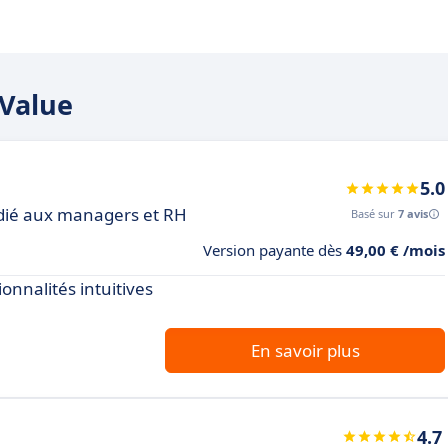
lValue
5.0
dédié aux managers et RH
Basé sur
7 avis
Version payante dès
49,00 € /mois
onnalités intuitives
En savoir plus
4.7