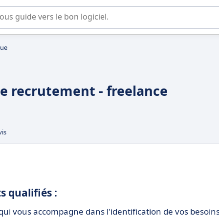
lisation ou la sélection de logiciel SaaS en entreprise.
lue
de recrutement - freelance
vis
 qualifiés :
t qui vous accompagne dans l'identification de vos besoin