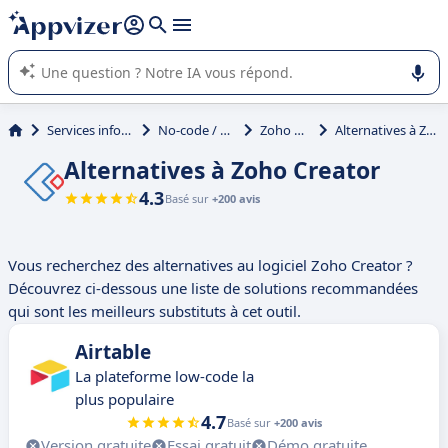
répondre (plusieurs lignes avec
shift + entrée
).
L'IA de Appvizer vous guide dans l'utilisation ou la sélection de
logiciel SaaS en entreprise.
Services informatiques
No-code / Low-code
Zoho Creator
Alternatives à Zoho Creator
Alternatives à Zoho Creator
4.3
Basé sur
+200 avis
Vous recherchez des alternatives au logiciel Zoho Creator ?
Découvrez ci-dessous une liste de solutions recommandées
qui sont les meilleurs substituts à cet outil.
Airtable
La plateforme low-code la
plus populaire
4.7
Basé sur
+200 avis
Version gratuite
Essai gratuit
Démo gratuite