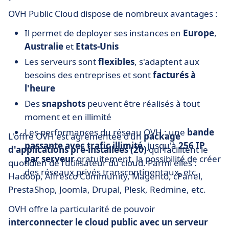
OVH Public Cloud dispose de nombreux avantages :
Il permet de deployer ses instances en
Europe
,
Australie
et
Etats-Unis
Les serveurs sont
flexibles
, s'adaptent aux
besoins des entreprises et sont
facturés à
l'heure
Des
snapshots
peuvent être réalisés à tout
moment et en illimité
Les performances du réseau OVH : une
bande
L'offre OVH est agrémentée d'un
package
passante avec trafic illimité
, jusqu'à
256 IP
d'applications pré-installées (20)
qui facilitent le
par serveur
gratuitement, la possibilité de créer
quotidien de l'utilisateur du cloud. Parmi elles :
des réseaux privés transcontinentaux, etc.
Hadoop, Alfresco Community, Magento, cPanel,
PrestaShop, Joomla, Drupal, Plesk, Redmine, etc.
OVH offre la particularité de pouvoir
interconnecter le cloud public avec un serveur