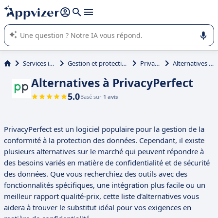
répondre (plusieurs lignes avec
shift + entrée
).
L'IA de Appvizer vous guide dans l'utilisation ou la sélection de
logiciel SaaS en entreprise.
Services informatiques
Gestion et protection des données (RGPD)
PrivacyPerfect
Alternatives à PrivacyPerfect
Alternatives à PrivacyPerfect
5.0
Basé sur
1 avis
PrivacyPerfect est un logiciel populaire pour la gestion de la
conformité à la protection des données. Cependant, il existe
plusieurs alternatives sur le marché qui peuvent répondre à
des besoins variés en matière de confidentialité et de sécurité
des données. Que vous recherchiez des outils avec des
fonctionnalités spécifiques, une intégration plus facile ou un
meilleur rapport qualité-prix, cette liste d'alternatives vous
aidera à trouver le substitut idéal pour vos exigences en