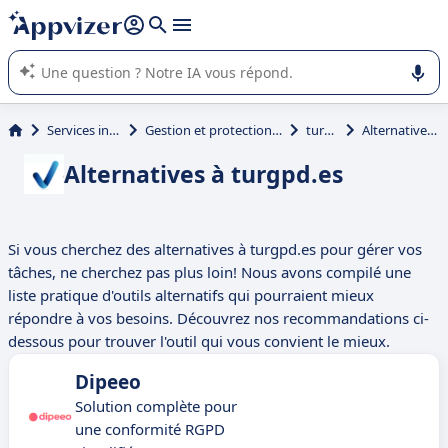
répondre (plusieurs lignes avec
shift + entrée
).
L'IA de Appvizer vous guide dans l'utilisation ou la sélection de
logiciel SaaS en entreprise.
Services informatiques
Gestion et protection des données (RGPD)
turgpd.es
Alternatives à turgpd.es
Alternatives à turgpd.es
Si vous cherchez des alternatives à turgpd.es pour gérer vos
tâches, ne cherchez pas plus loin! Nous avons compilé une
liste pratique d'outils alternatifs qui pourraient mieux
répondre à vos besoins. Découvrez nos recommandations ci-
dessous pour trouver l'outil qui vous convient le mieux.
Dipeeo
Solution complète pour
une conformité RGPD