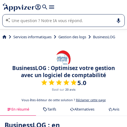
répondre (plusieurs lignes avec
shift + entrée
).
L'IA de Appvizer vous guide dans l'utilisation ou la sélection de
logiciel SaaS en entreprise.
Services informatiques
Gestion des logs
BusinessLOG
BusinessLOG : Optimisez votre gestion
avec un logiciel de comptabilité
5.0
Basé sur
20 avis
Vous êtes éditeur de cette solution ?
Réclamer cette page
En résumé
Tarifs
Alternatives
Avis
BusinessLOG : en