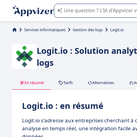
L'IA de Appvizer vous guide dans l'uti
Services informatiques
Gestion des logs
Logit.io
Logit.io : Solution anal
logs
En résumé
Tarifs
Alternatives
A
Logit.io : en résumé
Logit.io s'adresse aux entreprises cherchant à 
analyse en temps réel, une intégration facile ave
données.