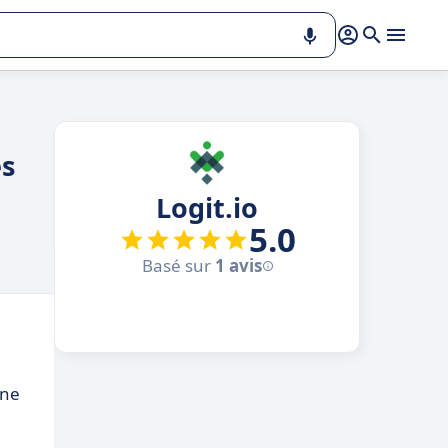
es
Logit.io
5.0
Basé sur
1 avis
une