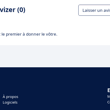
izer (0)
Laisser un avi
 le premier à donner le vôtre.
E
M
À propos
C
Logiciels