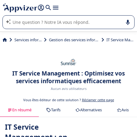
répondre (plusieurs lignes avec
shift + entrée
).
L'IA de Appvizer vous guide dans l'utilisation ou la sélection de
logiciel SaaS en entreprise.
Services informatiques
Gestion des services informatiques (ITSM)
IT Service Management
IT Service Management : Optimisez vos
services informatiques efficacement
Aucun avis utilisateurs
Vous êtes éditeur de cette solution ?
Réclamer cette page
En résumé
Tarifs
Alternatives
Avis
IT Service