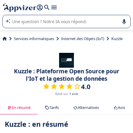
répondre (plusieurs lignes avec
shift + entrée
).
L'IA de Appvizer vous guide dans l'utilisation ou la sélection de
logiciel SaaS en entreprise.
Services informatiques
Internet des Objets (IoT)
Kuzzle
Kuzzle : Plateforme Open Source pour
l'IoT et la gestion de données
4.0
Basé sur
1 avis
En résumé
Tarifs
Alternatives
Avis
Kuzzle : en résumé