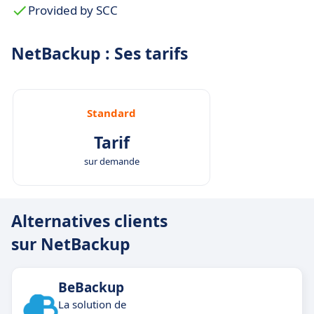
automatiques de clients et davantage d'options
Provided by SCC
d'appliance.
Rapports d'utilisation et de consommation des
NetBackup : Ses tarifs
données en temps réel via Smart Meter.
Standard
Tarif
sur demande
Alternatives clients
sur NetBackup
BeBackup
La solution de