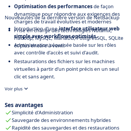
Optimisation des performances
de façon
dynamique pour répondre aux exigences des
Nouveautés de la dernière version de NetBackup
charges de travail évolutives et modernes
Introduction d'une
interface utilisateur web
Prise en charge des technologies Nutanix,
simple avec workflows optimisés.
Hadoop, MySQL, MariaDB, PostgresSQL, SQLite
Administration sécurisée basée sur les rôles
et plus encore à venir.
avec contrôle d'accès et suivi d'audit.
Restaurations des fichiers sur les machines
virtuelles à partir d'un point précis en un seul
clic et sans agent.
Orchestration des snapshots pour les charges
Voir plus
de travail cloud dans AWS, Microsoft et Google.
Automatisation du provisionnement
et la
Ses avantages
création de ticket grâce aux vastes
Simplicité d'Administration
bibliothèques d'API REST.
Sauvegarde des environnements hybrides
Mises à niveau
plus rapides avec mises à jour
Rapidité des sauvegardes et des restaurations