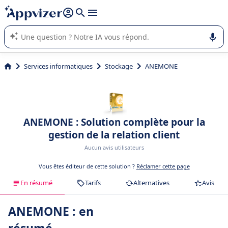
répondre (plusieurs lignes avec
shift + entrée
).
L'IA de Appvizer vous guide dans l'utilisation ou la sélection de
logiciel SaaS en entreprise.
Services informatiques
Stockage
ANEMONE
ANEMONE : Solution complète pour la
gestion de la relation client
Aucun avis utilisateurs
Vous êtes éditeur de cette solution ?
Réclamer cette page
En résumé
Tarifs
Alternatives
Avis
ANEMONE : en