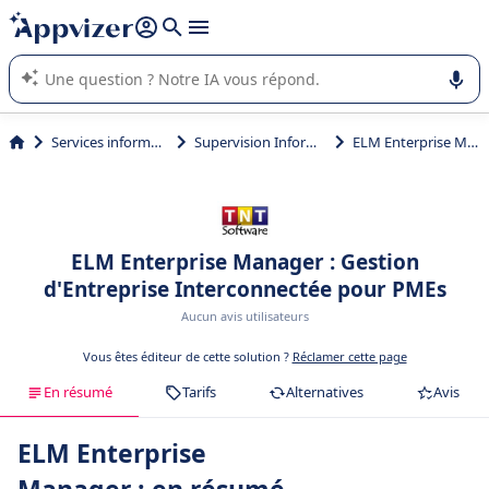
répondre (plusieurs lignes avec
shift + entrée
).
L'IA de Appvizer vous guide dans l'utilisation ou la sélection de
logiciel SaaS en entreprise.
Services informatiques
Supervision Informatique
ELM Enterprise Manager
ELM Enterprise Manager : Gestion
d'Entreprise Interconnectée pour PMEs
Aucun avis utilisateurs
Vous êtes éditeur de cette solution ?
Réclamer cette page
En résumé
Tarifs
Alternatives
Avis
ELM Enterprise