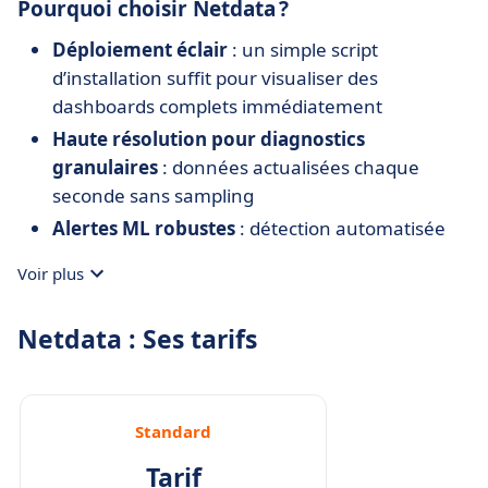
Pourquoi choisir Netdata ?
Déploiement éclair
: un simple script
d’installation suffit pour visualiser des
dashboards complets immédiatement
Haute résolution pour diagnostics
granulaires
: données actualisées chaque
seconde sans sampling
Alertes ML robustes
: détection automatisée
d’anomalies sans supervision, atténuant le bruit
Voir plus
et accélérant les résolutions
Économie de ressources
: faible empreinte
Netdata : Ses tarifs
mémoire/CPU (≈1 % CPU) et stockage optimisé
(< 0,5 octet par échantillon)
Indépendance des données
: votre
Standard
observabilité reste dans vos installations,
respectant la conformité régionale
Tarif