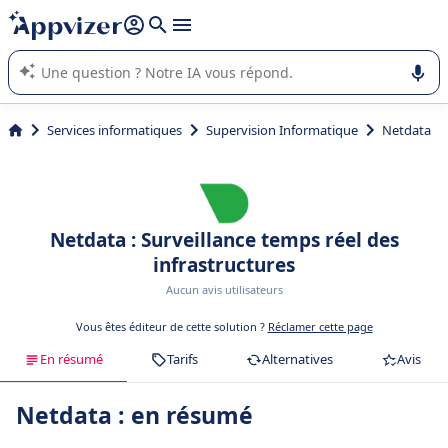
répondre (plusieurs lignes avec
shift + entrée
).
L'IA de Appvizer vous guide dans l'utilisation ou la sélection de
logiciel SaaS en entreprise.
Services informatiques
Supervision Informatique
Netdata
Netdata : Surveillance temps réel des
infrastructures
Aucun avis utilisateurs
Vous êtes éditeur de cette solution ?
Réclamer cette page
En résumé
Tarifs
Alternatives
Avis
Netdata : en résumé