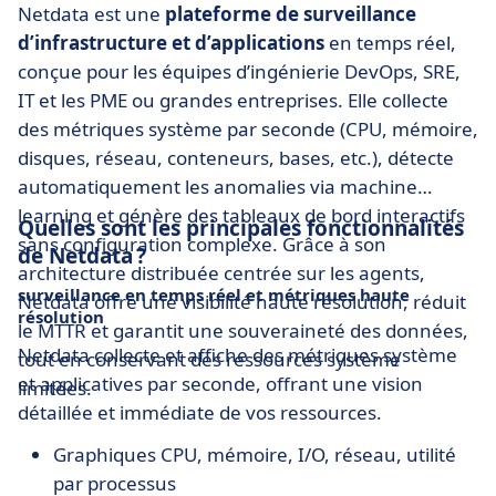
Netdata est une
plateforme de surveillance
d’infrastructure et d’applications
en temps réel,
conçue pour les équipes d’ingénierie DevOps, SRE,
IT et les PME ou grandes entreprises. Elle collecte
des métriques système par seconde (CPU, mémoire,
disques, réseau, conteneurs, bases, etc.), détecte
automatiquement les anomalies via machine
learning et génère des tableaux de bord interactifs
Quelles sont les principales fonctionnalités
sans configuration complexe. Grâce à son
de Netdata ?
architecture distribuée centrée sur les agents,
surveillance en temps réel et métriques haute
Netdata offre une visibilité haute résolution, réduit
résolution
le MTTR et garantit une souveraineté des données,
Netdata collecte et affiche des métriques système
tout en conservant des ressources système
et applicatives par seconde, offrant une vision
limitées.
détaillée et immédiate de vos ressources.
Graphiques CPU, mémoire, I/O, réseau, utilité
par processus