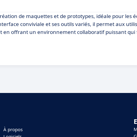
 création de maquettes et de prototypes, idéale pour les 
erface conviviale et ses outils variés, il permet aux util
t en offrant un environnement collaboratif puissant qui 
E
M
À propos
C
Logiciels