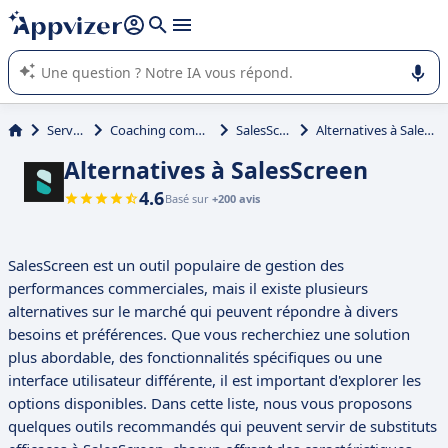
répondre (plusieurs lignes avec
shift + entrée
).
L'IA de Appvizer vous guide dans l'utilisation ou la sélection de
logiciel SaaS en entreprise.
Services
Coaching commercial
SalesScreen
Alternatives à SalesScreen
Alternatives à SalesScreen
4.6
Basé sur
+200 avis
SalesScreen est un outil populaire de gestion des
performances commerciales, mais il existe plusieurs
alternatives sur le marché qui peuvent répondre à divers
besoins et préférences. Que vous recherchiez une solution
plus abordable, des fonctionnalités spécifiques ou une
interface utilisateur différente, il est important d'explorer les
options disponibles. Dans cette liste, nous vous proposons
quelques outils recommandés qui peuvent servir de substituts