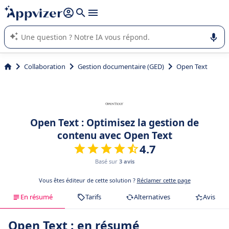
répondre (plusieurs lignes avec
shift + entrée
).
L'IA de Appvizer vous guide dans l'utilisation ou la sélection de
logiciel SaaS en entreprise.
Collaboration
Gestion documentaire (GED)
Open Text
Open Text : Optimisez la gestion de
contenu avec Open Text
4.7
Basé sur
3 avis
Vous êtes éditeur de cette solution ?
Réclamer cette page
En résumé
Tarifs
Alternatives
Avis
Open Text : en résumé