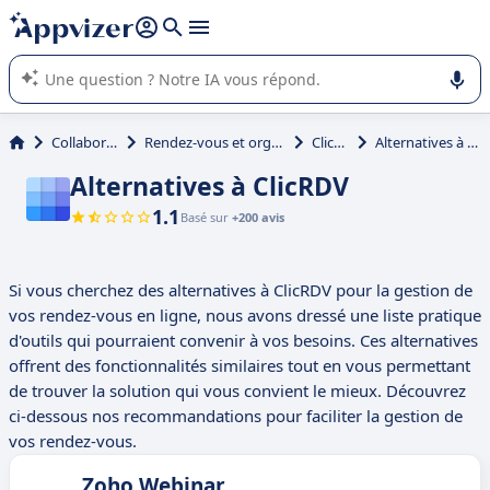
répondre (plusieurs lignes avec
shift + entrée
).
L'IA de Appvizer vous guide dans l'utilisation ou la sélection de
logiciel SaaS en entreprise.
Collaboration
Rendez-vous et organisation
ClicRDV
Alternatives à ClicRDV
Alternatives à ClicRDV
1.1
Basé sur
+200 avis
Si vous cherchez des alternatives à ClicRDV pour la gestion de
vos rendez-vous en ligne, nous avons dressé une liste pratique
d'outils qui pourraient convenir à vos besoins. Ces alternatives
offrent des fonctionnalités similaires tout en vous permettant
de trouver la solution qui vous convient le mieux. Découvrez
ci-dessous nos recommandations pour faciliter la gestion de
vos rendez-vous.
Zoho Webinar