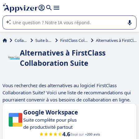
répondre (plusieurs lignes avec
shift + entrée
).
L'IA de Appvizer vous guide dans l'utilisation ou la sélection de
logiciel SaaS en entreprise.
Collaboration
Suite bureautique
FirstClass Collaboration Suite
Alternatives à FirstClass Collaboration Suite
Alternatives à FirstClass
Collaboration Suite
Vous recherchez des alternatives au logiciel FirstClass
Collaboration Suite? Voici une liste de recommandations qui
pourraient convenir à vos besoins de collaboration en ligne.
Google Workspace
Suite complète pour plus
de productivité partout
4.6
Basé sur
+200 avis